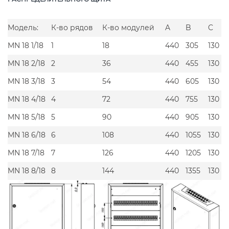
Модель:
К-во рядов
К-во модулей
A
B
C
MN 18 1/18
1
18
440
305
130
MN 18 2/18
2
36
440
455
130
MN 18 3/18
3
54
440
605
130
MN 18 4/18
4
72
440
755
130
MN 18 5/18
5
90
440
905
130
MN 18 6/18
6
108
440
1055
130
MN 18 7/18
7
126
440
1205
130
MN 18 8/18
8
144
440
1355
130