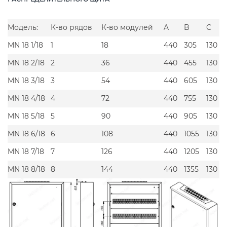
Модель:
К-во рядов
К-во модулей
A
B
C
MN 18 1/18
1
18
440
305
130
MN 18 2/18
2
36
440
455
130
MN 18 3/18
3
54
440
605
130
MN 18 4/18
4
72
440
755
130
MN 18 5/18
5
90
440
905
130
MN 18 6/18
6
108
440
1055
130
MN 18 7/18
7
126
440
1205
130
MN 18 8/18
8
144
440
1355
130