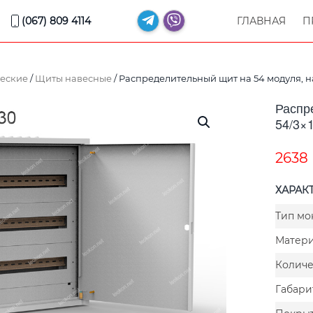
(067) 809 4114
ГЛАВНАЯ
П
еские
/
Щиты навесные
/ Распределительный щит на 54 модуля, н
Распр
54/3×
2638
ХАРАК
Тип мо
Матери
Количе
Габари