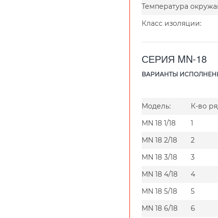
Температура окружа
Класс изоляции:
СЕРИЯ MN-18
ВАРИАНТЫ ИСПОЛНЕНИ
Модель:
К-во р
MN 18 1/18
1
MN 18 2/18
2
MN 18 3/18
3
MN 18 4/18
4
MN 18 5/18
5
MN 18 6/18
6