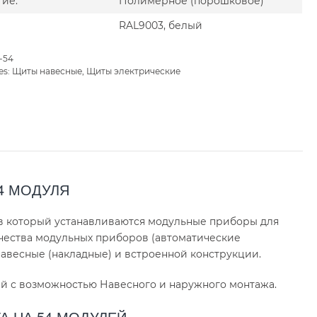
ие:
Полимерное (порошковое)
RAL9003, белый
-54
es:
Щиты навесные
,
Щиты электрические
4 МОДУЛЯ
в который устанавливаются модульные приборы для
чества модульных приборов (автоматические
авесные (накладные) и встроенной конструкции.
ей с возможностью Навесного и наружного монтажа.
А НА 54 МОДУЛЕЙ