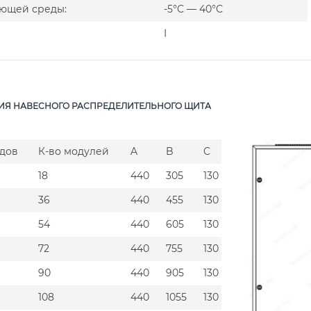
ющей среды:
-5°C — 40°C
I
Я НАВЕСНОГО РАСПРЕДЕЛИТЕЛЬНОГО ЩИТА
ядов
К-во модулей
A
B
C
18
440
305
130
36
440
455
130
54
440
605
130
72
440
755
130
90
440
905
130
108
440
1055
130