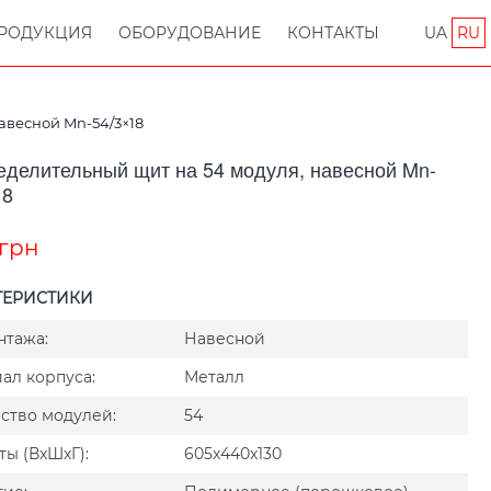
РОДУКЦИЯ
ОБОРУДОВАНИЕ
КОНТАКТЫ
UA
RU
авесной Mn-54/3×18
еделительный щит на 54 модуля, навесной Mn-
18
грн
ТЕРИСТИКИ
нтажа:
Навесной
ал корпуса:
Металл
ство модулей:
54
ты (ВxШxГ):
605x440x130