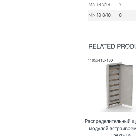
MN 18 7/18
7
MN 18 8/18
8
RELATED PROD
Распределительный щ
модулей встраивае
126/7×18