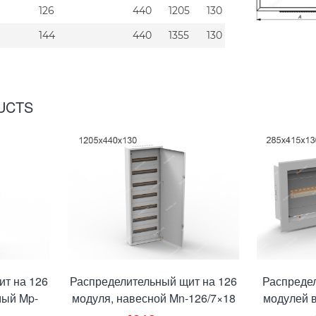
126
440
1205
130
144
440
1355
130
UCTS
ит на 126
Распределительный щит на 126
Распреде
мый Mp-
модуля, навесной Mn-126/7×18
модулей 