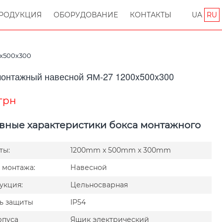
РОДУКЦИЯ
ОБОРУДОВАНИЕ
КОНТАКТЫ
UA
RU
0x500x300
монтажный навесной ЯМ-27 1200x500x300
грн
вные характеристики бокса монтажного
ты:
1200mm x 500mm x 300mm
 монтажа:
Навесной
укция:
Цельносварная
ь защиты
IP54
рпуса
Ящик электрический