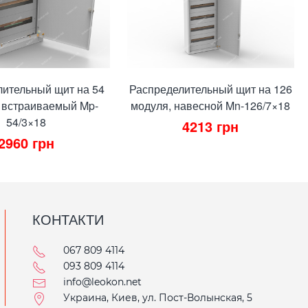
лительный щит на 54
Распределительный щит на 126
 встраиваемый Mp-
модуля, навесной Mn-126/7×18
54/3×18
4213
грн
2960
грн
КОНТАКТИ
067 809 4114
093 809 4114
info@leokon.net
Украина, Киев, ул. Пост-Волынская, 5