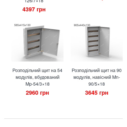
126/7×18
4397
грн
Розподільчий щит на 54
Розподільчий щит на 90
модулів, вбудований
модулів, навісний Mn-
Mp-54/3×18
90/5×18
2960
грн
3645
грн