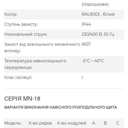
(порошкове)
Колір:
RAL9003 , білий
Ступінь захисту:
IP44
Номінальний струм:
230/400 В, 50 Гц
Захист від зовнішнього механічного
IK07
впливу:
Температура навколишнього
-5°C – 40°C
середовища:
Клас ізоляції:
I
СЕРІЯ MN-18
ВАРІАНТИ ВИКОНАННЯ НАВІСНОГО РОЗПОДІЛЬЧОГО ЩИТА
Модель:
К-во рядов
К-во модулей
A
B
C