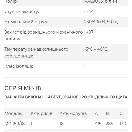
Колір:
RAL9003, білий
Ступінь захисту:
IP44
Номінальний струм:
230/400 В, 50 Гц
Захист від зовнішнього механічного
IK07
впливу:
Температура навколишнього
-5°C – 40°C
середовища:
Клас ізоляції:
I
СЕРІЯ MP-18
ВАРІАНТИ ВИКОНАННЯ ВБУДОВАНОГО РОЗПОДІЛЬЧОГО ЩИТА
Модель:
К-ть рядів
К-ть модулів
A
B
C
MP 18 1/18
1
18
415
285
130