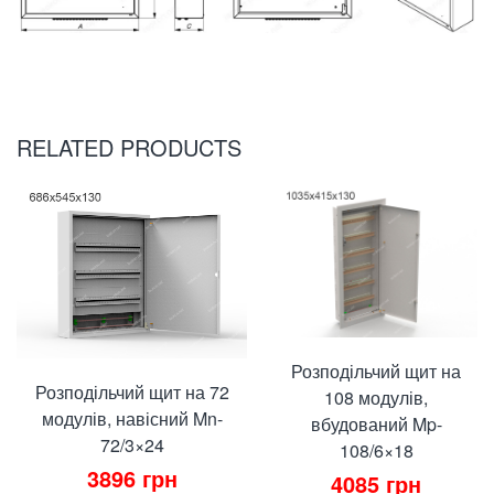
RELATED PRODUCTS
Розподільчий щит на
Розподільчий щит на 72
108 модулів,
модулів, навісний Mn-
вбудований Mp-
72/3×24
108/6×18
3896
грн
4085
грн