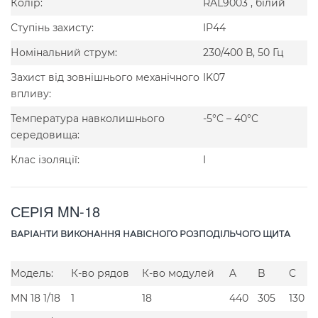
Колір:
RAL9003 , білий
Ступінь захисту:
IP44
Номінальний струм:
230/400 В, 50 Гц
Захист від зовнішнього механічного
IK07
впливу:
Температура навколишнього
-5°C – 40°C
середовища:
Клас ізоляції:
I
СЕРІЯ MN-18
ВАРІАНТИ ВИКОНАННЯ НАВІСНОГО РОЗПОДІЛЬЧОГО ЩИТА
Модель:
К-во рядов
К-во модулей
A
B
C
MN 18 1/18
1
18
440
305
130