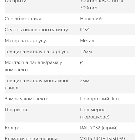
Габарити:
700mm x 500mm x
300mm
Спосіб монтажу:
Навісний
Ступінь пиловологозахисту:
IP54
Матеріал корпусу:
Метал
Товщина металу на корпусі:
1,2мм
Монтажна панель/рама у
Є
комплекті:
Товщина металу монтажної
2мм
панелі:
Замок у комплекті:
Поворотний, 1шт
Покриття:
Полімерне
(порошкове)
Колір:
RAL 7032 (сірий)
Кліматичне виконання:
УХЛ4 ДСТУ 15150-69