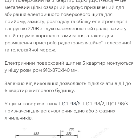
Щит поверховий на 5 квартир ЩЕ-5 (ЩСТ-98/5) — це
металевий цільнозварний корпус призначений для
збирання електричного поверхового щита для
прийому, захисту, розподілу та обліку електроенергії
напругою 220В з глухозаземленою нейтралю, захисту
ліній струмів короткого замикання, а також для
розміщення пристроїв радіотрансляційної, телефонної
та телевізійної мереж.
Електричний поверховий щит на 5 квартир монтуються
у нішу розміром 910x870x140 мм.
Залежно від виконання дозволяють підключати від 1 до
6 квартир житлового будинку.
У щити поверхові типу
ЩСТ-98/6
, ЩСТ-98/2, ЩСТ-98/3
призначені для встановлення одно або 3-фазних
лічильників.