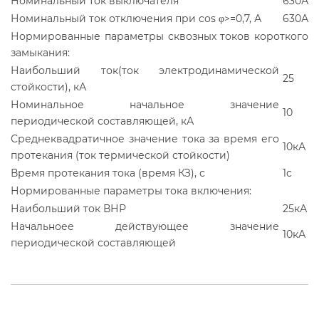
Номинальный ток выключателя
630А
Номинальный ток отключения при cos φ>=0,7, А
630А
Нормированные параметры сквозных токов короткого
замыкания:
Наибольший ток(ток электродинамической
25
стойкости), кА
Номинальное начальное значение
10
периодической составляющей, кА
Среднеквадратичное значение тока за время его
10кА
протекания (ток термической стойкости)
Время протекания тока (время КЗ), с
1с
Нормированные параметры тока включения:
Наибольший ток ВНР
25кА
Начальноее действующее значение
10кА
периодической составляющей